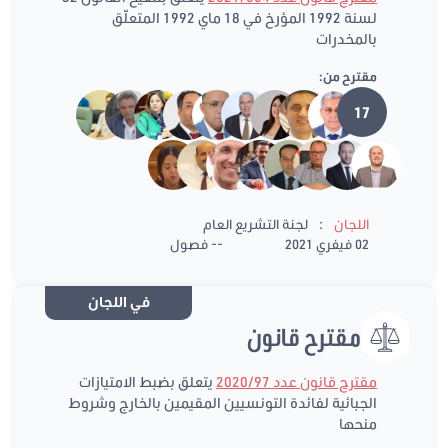
لسنة 1992 المؤرخ في 18 ماي 1992 المتعلّق
بالمخدرات
مقترح من:
17
:
اللجان
لجنة التشريع العام
02 فيفري 2021
-- فصول
في اللجان
مقترح قانون
مقترح قانون عدد 2020/97
يتعلق بضبط الامتيازات
الجبائية لفائدة التونسيين المقيمين بالخارج وشروط
منحها