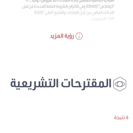
"كوفاكس" (COVAX) وفي الالتزام بالشروط العامة المحددة من قبل
التحالف العالمي من أجل اللقاحات والتمنيع "قافي" (GAVI)
139 التصويت
رؤية المزيد
المقترحات التشريعية
6 نتيجة