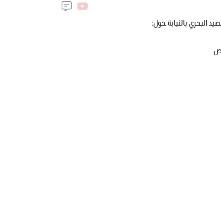
لصيد البحري بالنيابة حول:
رص