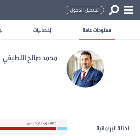
تسجيل الدخول
معلومات عامة
إحصائيات
ج
محمد صالح اللطيفي
ل
كتلة حزب قلب تونس
الكتلة البرلمانية