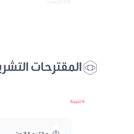
139 التصويت
المقترحات التشري
4 نتيجة