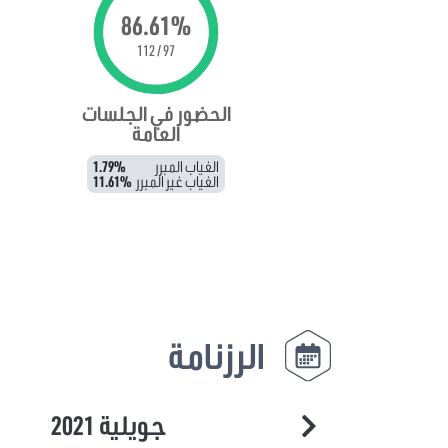
86.61%
97 / 112
الحضور في الجلسات
العامة
الغياب المبرر
1.79%
الغياب غير المبرر
11.61%
الرزنامة
جويلية 2021