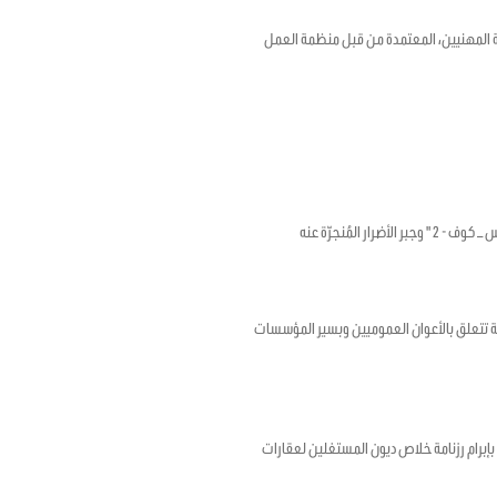
18 بشأن الإطار الترويجي للصحة والسلامة المهنيين، المعتمدة من قبل منظمة العمل
لمُنجرّة عنه
ؤرخ في 17 أفريل 2020 المتعلق بضبط أحكام استثنائية تتعلق بالأعوان العموميين وبسير المؤسسات
رخ في 12 ماي 2020 المتعلق بتمديد الأجل المتعلق بإبرام رزنامة خلاص ديون المستغلين لعقارات