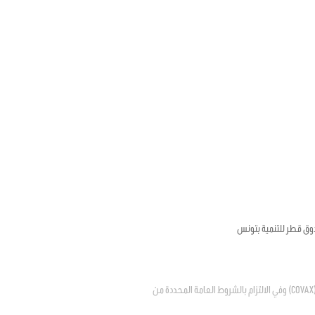
وق قطر للتنمية بتونس
يتعلق بالترخيص للدولة في الانضمام إلى المبادرة العالمية لتسهيل إتاحة اللقاحات ضد فيروس كوفيد – 19 "كوفاكس" (COVAX) وفي الالتزام بالشروط العامة المحددة من