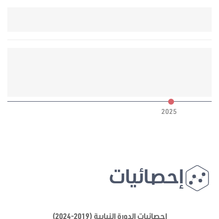
6
2025
إحصائيات
إحصائيات الدورة النيابية (2019-2024)