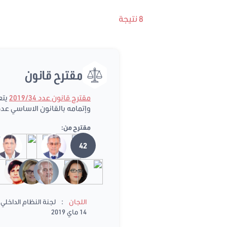
8 نتيجة
مقترح قانون
مقترح قانون عدد 2019/34
وإتمامه بالقانون الاساسي عدد 7 لسنة 2017 المؤرخ في 14 فيفري 7
مقترح من:
42
:
اللجان
لجنة النظام الداخلي و
14 ماي 2019