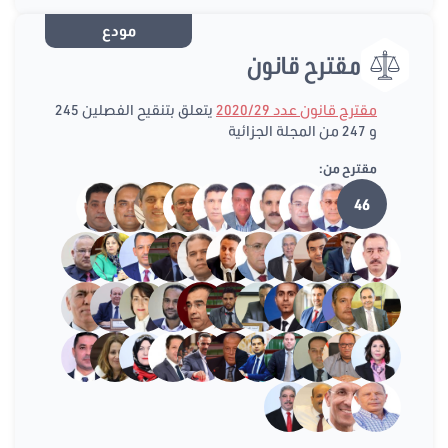
مودع
مقترح قانون
مقترح قانون عدد 2020/29
يتعلق بتنقيح الفصلين 245
و 247 من المجلة الجزائية
مقترح من:
46