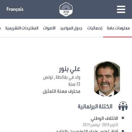
معلومات عامة
إحصائيات
جدول المواعيد
الأصوات
المقترحات التشريعية
م
علي بنور
ولد في بقالطة , تونس
72 سنة
محترف مهنة التمثيل
الكتلة البرلمانية
الائتلاف الوطني
أكتوبر 2018 - نوفمبر 2019
آفاق تونس ونداء التونسيين بالخارج