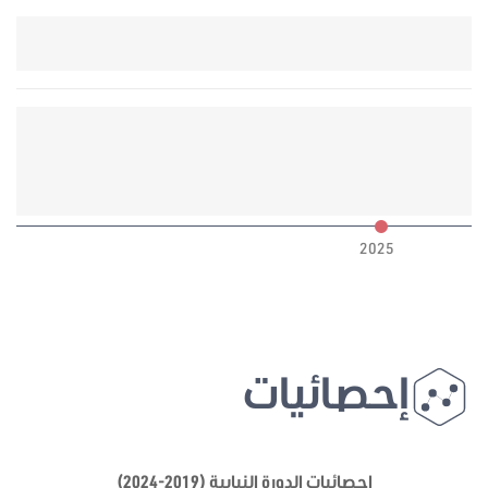
6
2025
إحصائيات
إحصائيات الدورة النيابية (2019-2024)