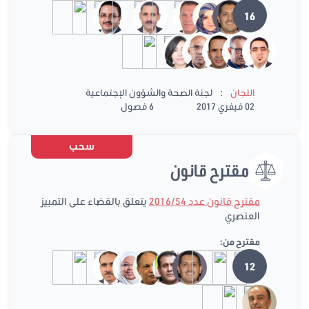
16
:
اللجان
لجنة الصحة والشؤون الإجتماعية
02 فيفري 2017
6 فصول
سحب
مقترح قانون
مقترح قانون عدد 2016/54
يتعلق بالقضاء على التمييز
العنصري
مقترح من:
12