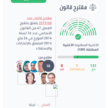
مقترح قانون
مقترح قانون عدد
2019/60
يتعلق بتنقيح
الفصل 47 من القانون
الأساسي عدد 16 لسنة
2014 المؤرخ في 26 ماي
2014 المتعلق بالإنتخابات
الأغلبية المطلوبة:
الأغلبية
والإستفتاء
المطلقة (109)
مقترح من:
0
1
131
10
مع
محتفظ(ة)
ضد
:
اللجان
لجنة