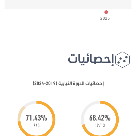
6
2025
إحصائيات
إحصائيات الدورة النيابية (2019-2024)
71.43%
68.42%
5 / 7
13 / 19