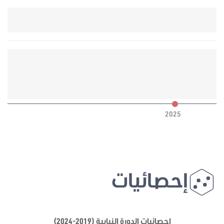
6
2025
إحصائيات
إحصائيات الدورة النيابية (2019-2024)