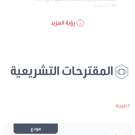
139 التصويت
رؤية المزيد
المقترحات التشريعية
1 نتيجة
مودع