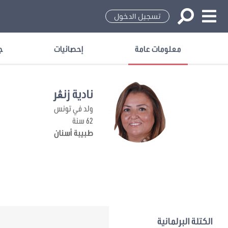
تسجيل الدخول
معلومات عامة
إحصائيات
ج
نادية زنڨر
ولد في تونس
62 سنة
طبيبة أسنان
الكتلة البرلمانية