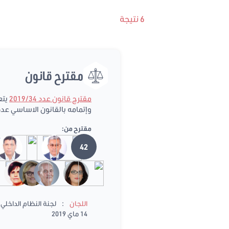
6 نتيجة
مقترح قانون
مقترح قانون عدد 2019/34
وإتمامه بالقانون الاساسي عدد 7 لسنة 2017 المؤرخ في 14 فيفري 7
مقترح من:
42
:
اللجان
لجنة النظام الداخلي و
14 ماي 2019