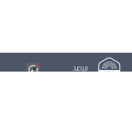
مرصد
البوصلة
© 2026
مجلس
الدور التشريعي
الدور الرقابي
الدور الانتخابي
نشريات
الرزنامة
مستجدات
النواب
ويكي مجلس
البيانات المفتوحة