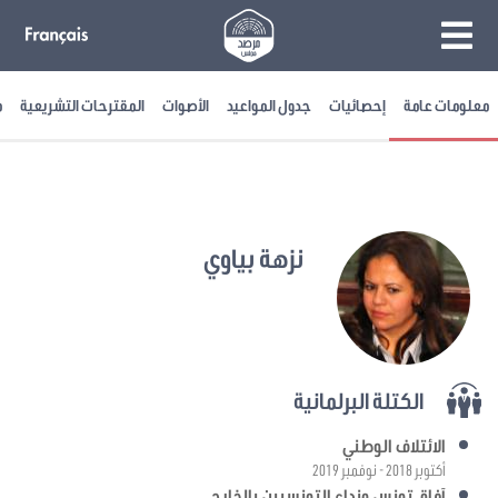
معلومات عامة
إحصائيات
جدول المواعيد
الأصوات
المقترحات التشريعية
م
نزهة بياوي
الكتلة البرلمانية
الائتلاف الوطني
أكتوبر 2018 - نوفمبر 2019
آفاق تونس ونداء التونسيين بالخارج