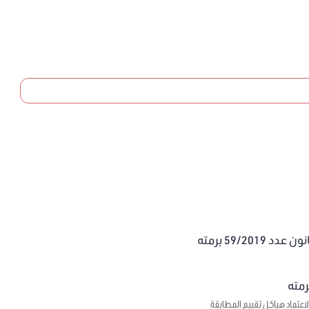
59/20 برمته
اعتماد هياكل تقييم المطابقة