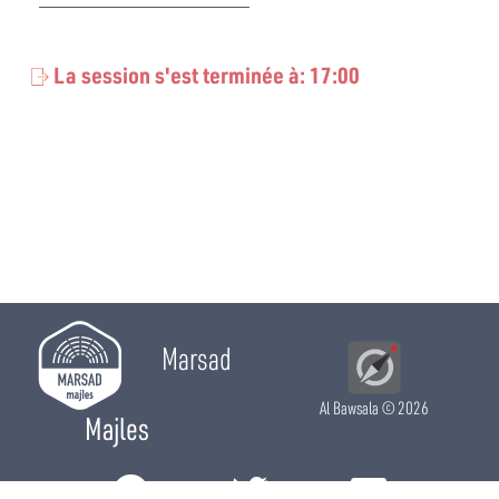
Neji Jmal
Bloc Ennahdha
La session s'est terminée à: 17:00
Zeineb Brahmi
Bloc Ennahdha
Ferida Laabidi
Bloc Ennahdha
Mahbouba Ben Dhifallah
Bloc Ennahdha
Imed Khemiri
Bloc Ennahdha
Marsad
Latifa Habachi
Al Bawsala
© 2026
Bloc Ennahdha
Majles
Ameur Laraiedh
Bloc Ennahdha