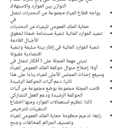
التوازن بين الموارد والاستهلاك
Mohamed Fateh Khlifi
يواجه قطاع المياه مجموعة من التحديات تتمثل
Bloc Coalition Al Karama
في
حماية الملك العمومي لليمياه من التحديات
Mohamed Hsairi
تنميد الموارد المائية تنمية مستدامة ضمانا لحقوق
Bloc Qalb Tounes
الأجيال القادمة
Mohamed Zaabi
تنمية الموارد المائية في إطار بيئة سليمة وتنمية
Bloc Qalb Tounes
اقتصادية مقبولة
تنبني مهمة المجلة على 5 أفكار تتمثل في
Mohamed Karim Krifa
أولا: إصلاح منوال حوكمة الملك العمومي للمياه
Bloc PDL
وسيقع إحداث المجلس الأعلى للمياه بناءا على هذا
ثانيا: دعم آليات الحوكمة الرشيدة
Mohamed Lazher Rama
قامت المجلة مجموعة بوضع مجموعة من أليات
Bloc Ennahdha
الحوكمة الرشيدة ودعم العمل التشاركي
Mohamed Naceur Bousen
ثالثا: تنظيم استعمالات الموارد ومنها اخضاع
Bloc Coalition Al Karama
التنقيبات للترخيص
رابعا: تدعيم منظومة حماية الملك العمومي للمياه
Mohamed Saleh Ltifi
وتصنيف الجرائم كمخالفات وجنح
Bloc Qalb Tounes