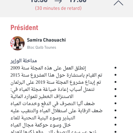
(30 minutes de retard)
Kheireddine Zahi
Bloc de la Réforme
Président
Lilia Bellil
Bloc de la Réforme
Samira Chaouachi
Mabrouk Korchid
Bloc Qalb Tounes
Bloc National
مداخلة الوزير
Majdi Boudhina
إنطلق العمل على هذه المجلة سنة 2009
Bloc PDL
تم القيام باستشارة حول هذا المشروع سنة 2015
تم إيداع مشروع المجلة سنة 2019 على البرلمان
Mariem Saidi
تتمثل أسباب إعادة صياغة مجلة المياه في:
Bloc Qalb Tounes
الاستنزاف الخطير للموارد المائية
ضعف آليا التصرف في الدفع وخدمات المياه
Mohamed Ahmed Dalhoumi
ضعف الرقابة على استغلال المياه والتنقيب عليه
Bloc Qalb Tounes
التبذير وسوء البنية التحتية للماء
Mohamed Bouneni
خلل وسوء حوكمة مجال المياه
Bloc Démocrate
نتج عن سوء التصرف التي وقع ذكرها انعدام