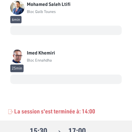
Mohamed Saleh Ltifi
Hatem Mliki
Bloc Qalb Tounes
Indépendant
6min
Haykel Mekki
Bloc Démocrate
Hedi Makni
Imed Khemiri
Bloc Tahya Tounes
Bloc Ennahdha
Hichem Ben Ahmed
25min
Bloc Tahya Tounes
Jedidi Sboui
Bloc Qalb Tounes
Kamel Aouadi
Bloc National
La session s'est terminée à: 14:00
Kenza Ajela
Bloc Ennahdha
15:30
17:00