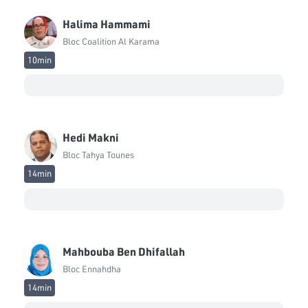
Abdellatif Aloui
Halima Hammami
Bloc Coalition Al Karama
Bloc Coalition Al Karama
10min
Abdesslam Ben Amara
Bloc Démocrate
Amal Saidi
Bloc Démocrate
Hedi Makni
Awatef Ftirich
Bloc Tahya Tounes
Bloc Coalition Al Karama
14min
Ayachi Zammal
Bloc National
Ayatallah Hichri
Mahbouba Ben Dhifallah
Indépendant
Bloc Ennahdha
Badredine Gammoudi
14min
Bloc Démocrate