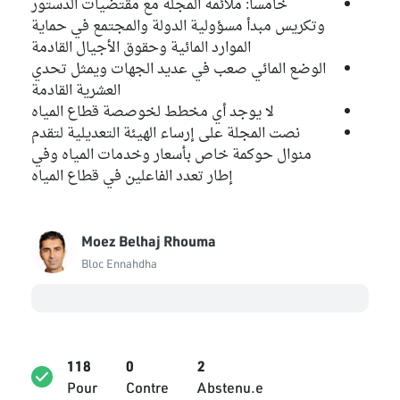
خامسا: ملائمة المجلة مع مقتضيات الدستور
وتكريس مبدأ مسؤولية الدولة والمجتمع في حماية
Mohamed Skhiri
الموارد المائية وحقوق الأجيال القادمة
Bloc Qalb Tounes
الوضع المائي صعب في عديد الجهات ويمثل تحدي
Mongi Rahoui
العشرية القادمة
Indépendant
لا يوجد أي مخطط لخوصصة قطاع المياه
نصت المجلة على إرساء الهيئة التعديلية لتقدم
Faycel Tebini
منوال حوكمة خاص بأسعار وخدمات المياه وفي
Indépendant
إطار تعدد الفاعلين في قطاع المياه
Ridha Dellai
Bloc Démocrate
Moez Belhaj Rhouma
Jamila Debbech
Bloc Ennahdha
Bloc Ennahdha
Samir Dilou
Bloc Ennahdha
118
0
2
Sayida Ounissi
Pour
Contre
Abstenu.e
Bloc Ennahdha