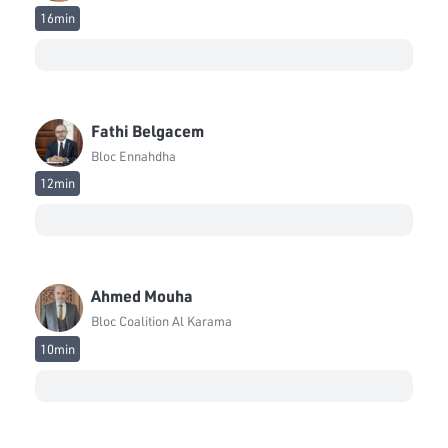
16min
Faiza Bouhlel
Bloc Ennahdha
Faker Chouikhi
Bloc National
Fathi Belgacem
Bloc Ennahdha
Fakhereedine Chabchoub
Bloc de la Réforme
12min
Faycel Tahri
Bloc de la Réforme
Ghazi Karoui
Ahmed Mouha
Bloc Qalb Tounes
Bloc Coalition Al Karama
10min
Hajer Naifer
Bloc PDL
Hassen Ben Hadj Ibrahim
Bloc Qalb Tounes