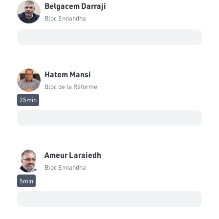
Belgacem Darraji
Noureddine Bhiri
Bloc Ennahdha
Bloc Ennahdha
Emna Ben Hmayed
Bloc Ennahdha
Hatem Mansi
Mohamed Zrig
Bloc de la Réforme
Bloc Ennahdha
25min
Oussama Sghaier
Bloc Ennahdha
Moez Belhaj Rhouma
Bloc Ennahdha
Ameur Laraiedh
Bloc Ennahdha
Yassine Ayari
Indépendant
5min
Nesrine Laamari
Bloc de la Réforme