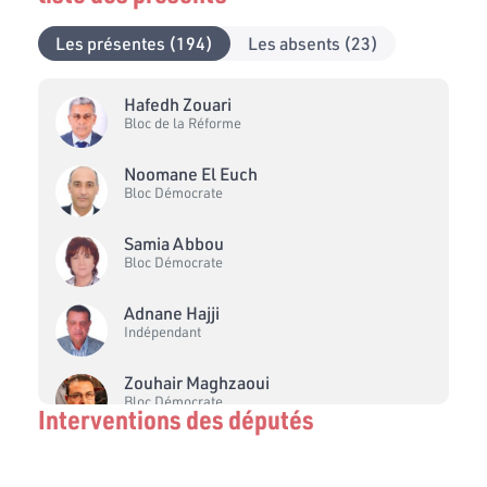
Les présentes (194)
Les absents (23)
Hafedh Zouari
Bloc de la Réforme
Noomane El Euch
Bloc Démocrate
Samia Abbou
Bloc Démocrate
Adnane Hajji
Indépendant
Zouhair Maghzaoui
Bloc Démocrate
Interventions des députés
Sahbi Atig
Bloc Ennahdha