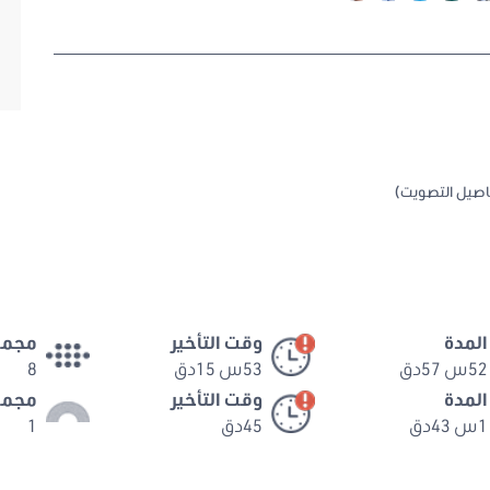
اصيل التصويت)
المدة
وقت التأخير
مجمو
52س 57دق
53س 15دق
8
المدة
وقت التأخير
مجمو
1س 43دق
45دق
1