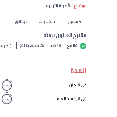
موضوع
: التّهيئة الترابية
4
فصول
9 نشريات
2 وثائق
مقترح القانون برمته
86 مع
48 ضد
25 محتفظ(ة)
(انظر تف
المدة
في اللجان
في الجلسة العامة