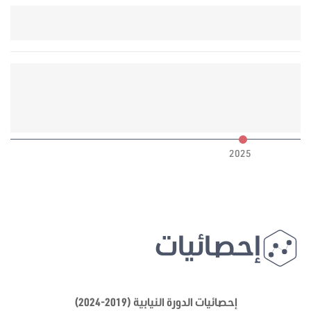
6
2025
إحصائيات
إحصائيات الدورة النيابية (2019-2024)