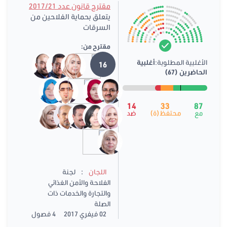
مقترح قانون عدد 2017/21
يتعلق بحماية الفلاحين من
السرقات
مقترح من:
الأغلبية المطلوبة:
أغلبية
16
الحاضرين (67)
14
33
87
مع
محتفظ(ة)
ضد
:
اللجان
لجنة
الفلاحة والأمن الغذائي
والتجارة والخدمات ذات
الصلة
02 فيفري 2017
4 فصول