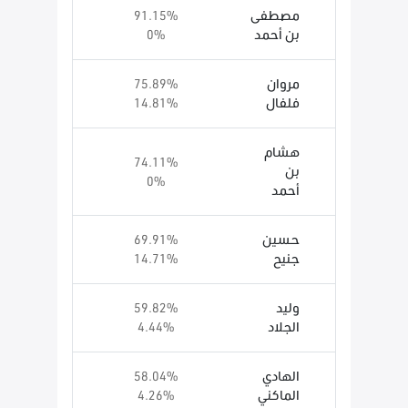
مصطفى
91.15%
بن أحمد
0%
مروان
75.89%
فلفال
14.81%
هشام
74.11%
بن
0%
أحمد
حسين
69.91%
جنيح
14.71%
وليد
59.82%
الجلاد
4.44%
الهادي
58.04%
الماكني
4.26%