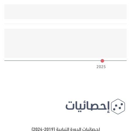
6
2025
إحصائيات
إحصائيات الدورة النيابية (2019-2024)