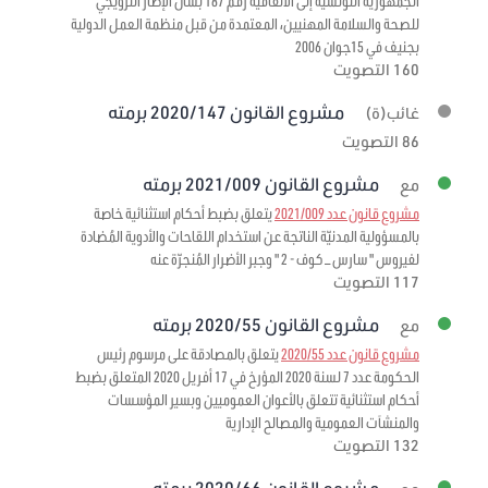
الجمهورية التونسية إلى الاتفاقية رقم 187 بشأن الإطار الترويجي
للصحة والسلامة المهنيين، المعتمدة من قبل منظمة العمل الدولية
بجنيف في 15جوان 2006
160 التصويت
مشروع القانون 2020/147 برمته
غائب(ة)
86 التصويت
مشروع القانون 2021/009 برمته
مع
مشروع قانون عدد 2021/009
يتعلق بضبط أحكام استثنائية خاصة
بالمسؤولية المدنيّة الناتجة عن استخدام اللقاحات والأدوية المُضادة
لفيروس " سارس – كوف - 2 " وجبر الأضرار المُنجرّة عنه
117 التصويت
مشروع القانون 2020/55 برمته
مع
مشروع قانون عدد 2020/55
يتعلق بالمصادقة على مرسوم رئيس
الحكومة عدد 7 لسنة 2020 المؤرخ في 17 أفريل 2020 المتعلق بضبط
أحكام استثنائية تتعلق بالأعوان العموميين وبسير المؤسسات
والمنشآت العمومية والمصالح الإدارية
132 التصويت
مشروع القانون 2020/66 برمته