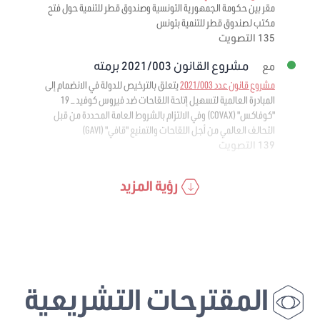
مقر بين حكومة الجمهورية التونسية وصندوق قطر للتنمية حول فتح
مكتب لصندوق قطر للتنمية بتونس
135 التصويت
مشروع القانون 2021/003 برمته
مع
مشروع قانون عدد 2021/003
يتعلق بالترخيص للدولة في الانضمام إلى
المبادرة العالمية لتسهيل إتاحة اللقاحات ضد فيروس كوفيد – 19
"كوفاكس" (COVAX) وفي الالتزام بالشروط العامة المحددة من قبل
التحالف العالمي من أجل اللقاحات والتمنيع "قافي" (GAVI)
139 التصويت
رؤية المزيد
المقترحات التشريعية