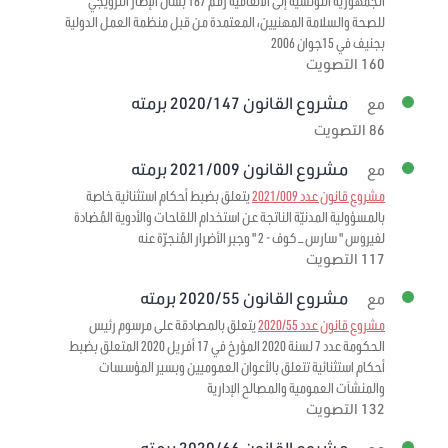
الجمهورية التونسية إلى الاتفاقية رقم 187 بشأن الإطار الترويجي
للصحة والسلامة المهنيين، المعتمدة من قبل منظمة العمل الدولية
بجنيف في 15جوان 2006
160 التصويت
مشروع القانون 2020/147 برمته
مع
86 التصويت
مشروع القانون 2021/009 برمته
مع
مشروع قانون عدد 2021/009
يتعلق بضبط أحكام استثنائية خاصة
بالمسؤولية المدنيّة الناتجة عن استخدام اللقاحات والأدوية المُضادة
لفيروس " سارس – كوف - 2 " وجبر الأضرار المُنجرّة عنه
117 التصويت
مشروع القانون 2020/55 برمته
مع
مشروع قانون عدد 2020/55
يتعلق بالمصادقة على مرسوم رئيس
الحكومة عدد 7 لسنة 2020 المؤرخ في 17 أفريل 2020 المتعلق بضبط
أحكام استثنائية تتعلق بالأعوان العموميين وبسير المؤسسات
والمنشآت العمومية والمصالح الإدارية
132 التصويت
مشروع القانون 2020/66 برمته