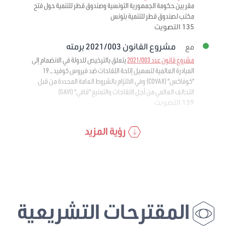
مقر بين حكومة الجمهورية التونسية وصندوق قطر للتنمية حول فتح
مكتب لصندوق قطر للتنمية بتونس
135 التصويت
مشروع القانون 2021/003 برمته
مع
مشروع قانون عدد 2021/003
يتعلق بالترخيص للدولة في الانضمام إلى
المبادرة العالمية لتسهيل إتاحة اللقاحات ضد فيروس كوفيد – 19
"كوفاكس" (COVAX) وفي الالتزام بالشروط العامة المحددة من قبل
التحالف العالمي من أجل اللقاحات والتمنيع "قافي" (GAVI)
139 التصويت
رؤية المزيد
المقترحات التشريعية