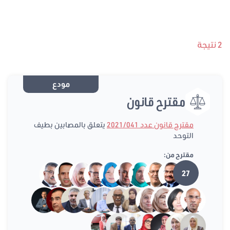
2 نتيجة
مودع
مقترح قانون
مقترح قانون عدد 2021/041
يتعلق بالمصابين بطيف
التوحد
مقترح من:
27