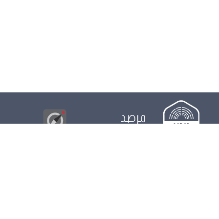
مرصد
البوصلة
© 2026
مجلس
الدور التشريعي
الدور الرقابي
الدور الانتخابي
نشريات
الرزنامة
مستجدات
النواب
ويكي مجلس
البيانات المفتوحة