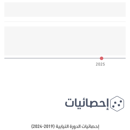
6
2025
إحصائيات
إحصائيات الدورة النيابية (2019-2024)