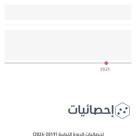
6
2025
إحصائيات
إحصائيات الدورة النيابية (2019-2024)