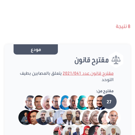
8 نتيجة
مودع
مقترح قانون
مقترح قانون عدد 2021/041
يتعلق بالمصابين بطيف
التوحد
مقترح من:
27