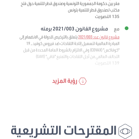
مقر بين حكومة الجمهورية التونسية وصندوق قطر للتنمية حول فتح
مكتب لصندوق قطر للتنمية بتونس
135 التصويت
مشروع القانون 2021/003 برمته
مع
مشروع قانون عدد 2021/003
يتعلق بالترخيص للدولة في الانضمام إلى
المبادرة العالمية لتسهيل إتاحة اللقاحات ضد فيروس كوفيد – 19
"كوفاكس" (COVAX) وفي الالتزام بالشروط العامة المحددة من قبل
التحالف العالمي من أجل اللقاحات والتمنيع "قافي" (GAVI)
139 التصويت
رؤية المزيد
المقترحات التشريعية