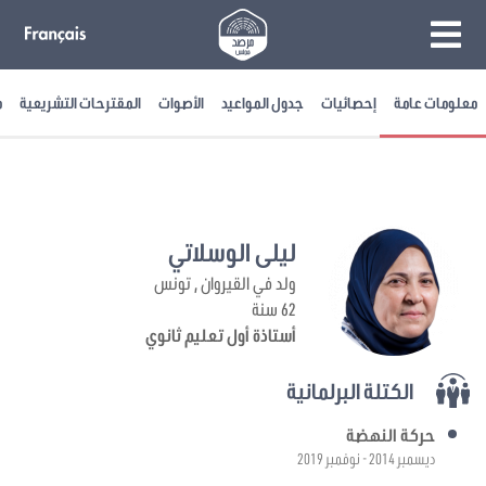
معلومات عامة
إحصائيات
جدول المواعيد
الأصوات
المقترحات التشريعية
م
ليلى الوسلاتي
ولد في القيروان , تونس
62 سنة
أستاذة أول تعليم ثانوي
الكتلة البرلمانية
حركة النهضة
ديسمبر 2014 - نوفمبر 2019