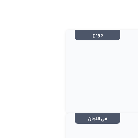
مودع
في اللجان