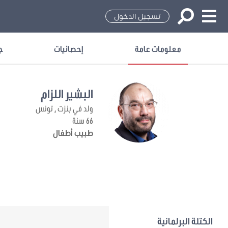
تسجيل الدخول
معلومات عامة
إحصائيات
ج
البشير اللزام
ولد في بنزت , تونس
66 سنة
طبيب أطفال
الكتلة البرلمانية