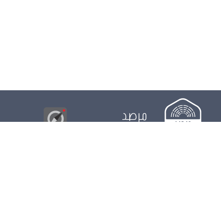
مرصد
البوصلة
© 2026
مجلس
الدور التشريعي
الدور الرقابي
الدور الانتخابي
نشريات
الرزنامة
مستجدات
النواب
ويكي مجلس
البيانات المفتوحة