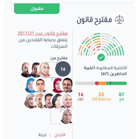
مقبول
مقترح قانون
مقترح قانون عدد 2017/21
يتعلق بحماية الفلاحين من
السرقات
مقترح من:
الأغلبية المطلوبة:
أغلبية
16
الحاضرين (67)
14
33
87
مع
محتفظ(ة)
ضد
:
اللجان
لجنة