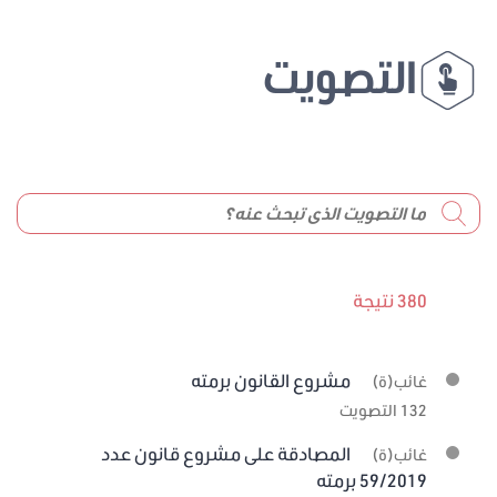
التصويت
380 نتيجة
مشروع القانون برمته
غائب(ة)
132 التصويت
المصادقة على مشروع قانون عدد
غائب(ة)
59/2019 برمته