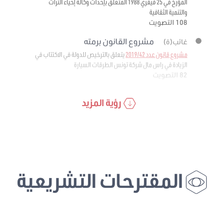
المؤرخ في 25 فيفري 1988 المتعلق بإحداث وكالة إحياء التراث
والتنمية الثقافية
108 التصويت
مشروع القانون برمته
غائب(ة)
مشروع قانون عدد 2019/42
يتعلق بالترخيص للدولة في الاكتتاب في
الزيادة في راس مال شركة تونس الطرقات السيارة
82 التصويت
رؤية المزيد
المقترحات التشريعية