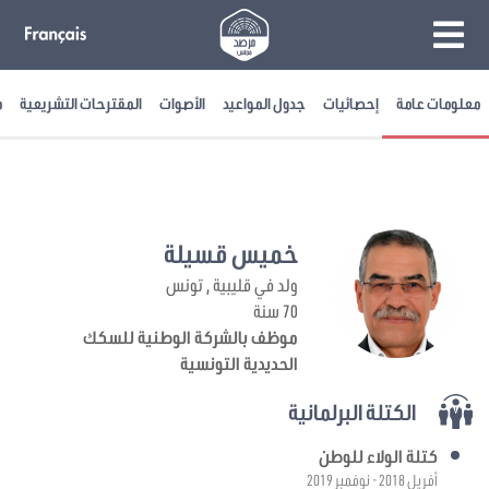
معلومات عامة
إحصائيات
جدول المواعيد
الأصوات
المقترحات التشريعية
م
خميس قسيلة
ولد في قليبية , تونس
70 سنة
موظف بالشركة الوطنية للسكك
الحديدية التونسية
الكتلة البرلمانية
كتلة الولاء للوطن
أفريل 2018 - نوفمبر 2019