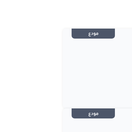
مودع
مودع