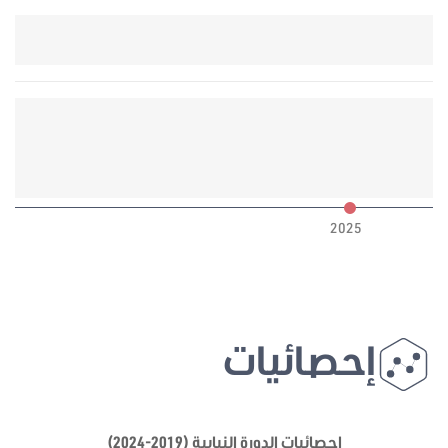
6
2025
إحصائيات
إحصائيات الدورة النيابية (2019-2024)