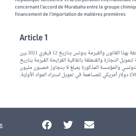
concernant l’accord de Murabaha entre le groupe chimique 
financement de l’importation de matières premières
Article 1
تتمّ المُوافقة على اتفاقية الضمان المُلحقة بهذا القانون والمُبرمة بتونس بتاريخ 12 فيفري 2021 بين
تمويل التجارة والمُتعلقة باتفاقية المُرابحة المُبرمة بتاريخ
12 كيميائي التونسي والمؤسسة المذكورة بمبلغ لا يتجاوز خمسون مليون
s