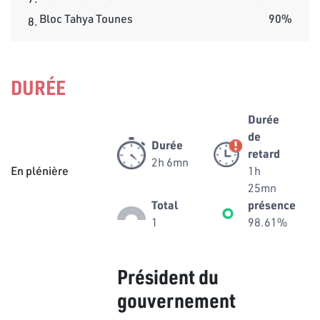
Bloc Tahya Tounes
90%
8.
DURÉE
Durée
de
Durée
retard
2h 6mn
En plénière
1h
25mn
Total
présence
1
98.61%
Président du
gouvernement