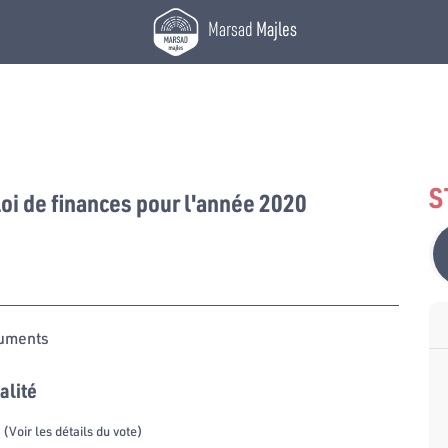
Marsad
Majles
S
 loi de finances pour l'année 2020
uments
alité
(Voir les détails du vote)