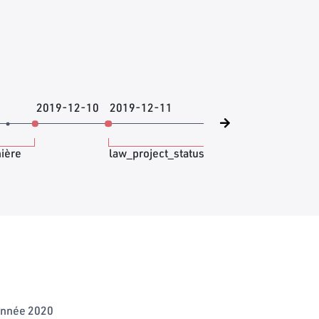
2019-12-10
2019-12-11
2019-1
nière
law_project_status_final_version
l'année 2020