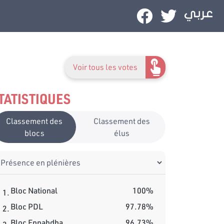
Voir tous les votes
TATISTIQUES
Classement des
Classement des
blocs
élus
Bloc National
100%
1.
Bloc PDL
97.78%
2.
Bloc Ennahdha
96.73%