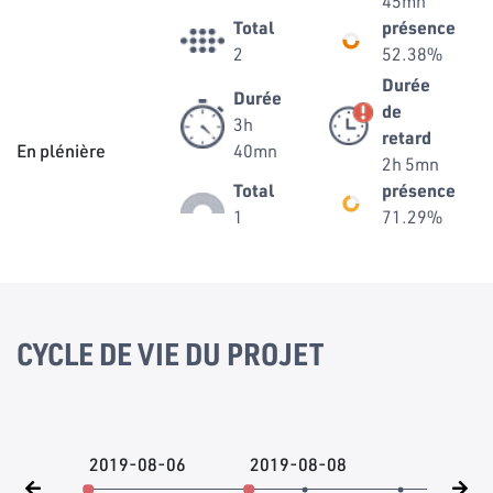
45mn
Total
présence
2
52.38%
Durée
Durée
de
3h
retard
En plénière
40mn
2h 5mn
Total
présence
1
71.29%
CYCLE DE VIE DU PROJET
2019-08-06
2019-08-08
201