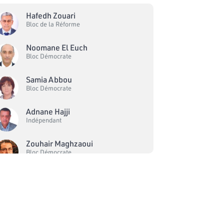
Hafedh Zouari
Bloc de la Réforme
Noomane El Euch
Bloc Démocrate
Samia Abbou
Bloc Démocrate
Adnane Hajji
Indépendant
Zouhair Maghzaoui
Bloc Démocrate
Sahbi Atig
Bloc Ennahdha
Noureddine Bhiri
Bloc Ennahdha