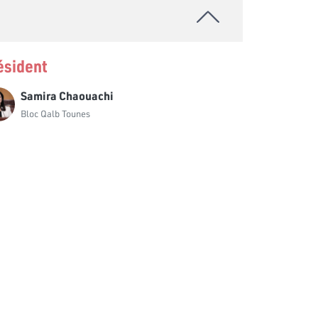
Abdesslam Ben Amara
Bloc Démocrate
ésident
Amal Saidi
Bloc Démocrate
Samira Chaouachi
Awatef Ftirich
Bloc Qalb Tounes
Bloc Coalition Al Karama
Ayachi Zammal
Bloc National
Ayatallah Hichri
Indépendant
Badredine Gammoudi
Bloc Démocrate
Bechr Chebbi
Bloc Ennahdha