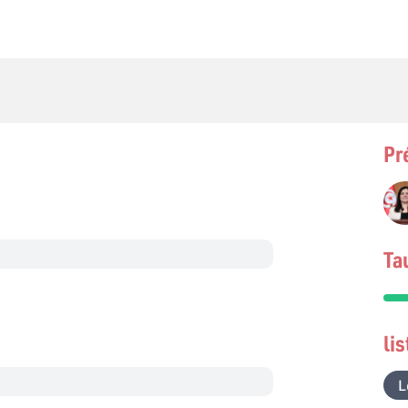
Pr
Ta
li
L