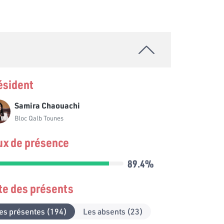
ésident
Samira Chaouachi
Bloc Qalb Tounes
ux de présence
89.4%
ste des présents
es présentes (194)
Les absents (23)