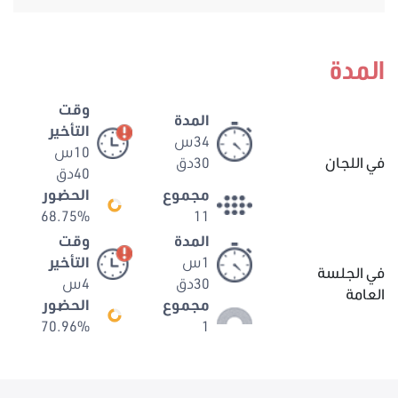
المدة
وقت
المدة
التأخير
34س
10س
في اللجان
30دق
40دق
مجموع
الحضور
68.75%
11
المدة
وقت
1س
التأخير
في الجلسة
30دق
4س
العامة
مجموع
الحضور
70.96%
1