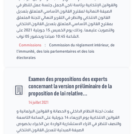
والقوانين الإنتخابية برئاسة ناجي الجمل جلسة عمل للنظر في
الصيغة النهائية لمقترح القانون الأساسي المتعلق بتعديل
القانون الانتخابي والنظر في التقرير النهائي للجنة المتعلق
بمقترح القانون الأساسي المتعلق بتعديل القانون الانتخابي
والتصويت عليهما. وذلك يوم الخميس 15 جويلية 2021 على
السّاعة 10:45 صباحا وبحضور 05 نواب.
:
Commissions
Commission du règlement intérieur, de
l’immunité, des lois parlementaires et des lois
électorales
Examen des propositions des experts
concernant la version préliminaire de la
proposition de loi relative...
14 juillet 2021
عقدت لجنة النظام الداخلي و الحصانة و القوانين البرلمانية و
القوانين الانتخابية يوم الإربعاء 14 جويلية على الساعة التاسعة
والنصف للنظر في الآراء الاستشارية الواردة عن الخبراء بخصوص
الصيغة المبدئية لتعديل القانون الانتخابي