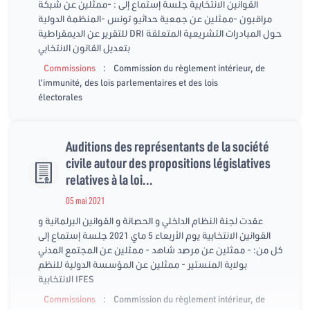
القوانين الانتخابية جلسة إستماع إلى : -ممثلين عن شبكة
مراقبون -ممثلين عن جمعية حداثيو تونس -المنظمة الدولية
للتقرير عن الديمقراطية DRI حول المبادرات التشريعية المتعلقة
بتعديل القانون الانتخابي
:
Commissions
Commission du règlement intérieur, de
l’immunité, des lois parlementaires et des lois
électorales
Auditions des représentants de la société
civile autour des propositions législatives
relatives à la loi...
05 mai 2021
عقدت لجنة النظام الداخلي و الحصانة و القوانين البرلمانية و
القوانين الانتخابية يوم الأربعاء 5 ماي 2021 جلسة إستماع إلى
كل من: - ممثلين عن مرصد شاهد - ممثلين عن المجتمع المدني
بولاية المنستير - ممثلين عن المؤسسة الدولية للنظم
الانتخابية IFES
:
Commissions
Commission du règlement intérieur, de