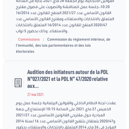
القوانين الانتخابية، يوم الجمعة 28 ماي 2021، بداية من الساعة
10:20، جلسة عمل للمناقشة والتصويت على فصول مقترح
القانون الأساسي عدد 2021/27 المنقح للقانون عدد 16/2014
المتعلق بالانتخابات والاستفتاء، ومقترح القانون الأساسي عدد
2020/47 المنقح للقانون عدد 16/2014 المتعلق بالانتخابات
والاستفتاء. وذلك بحضور 5 نواب.
:
Commissions
Commission du règlement intérieur, de
l’immunité, des lois parlementaires et des lois
électorales
Audition des initiateurs autour de la PDL
N°027/2021 et la PDL N° 47/2020 relative
aux...
27 mai 2021
عقدت لجنة النظام الداخلي والقوانين البرلمانية جلسة عمل يوم
الخميس 27 ماي 2021 على الساعة 10:15 للإستماع إلى جهة
المبادرة حول مقترحي القانونين الأساسين عدد 2021/27
و2020/47 يتعلقان بتنقيح القانون الأساسي عدد 16 لسنة 2014
المؤرخ في 26 ماي 2014 المتعلق بالإنتخابات والإستفتاء، بحضور