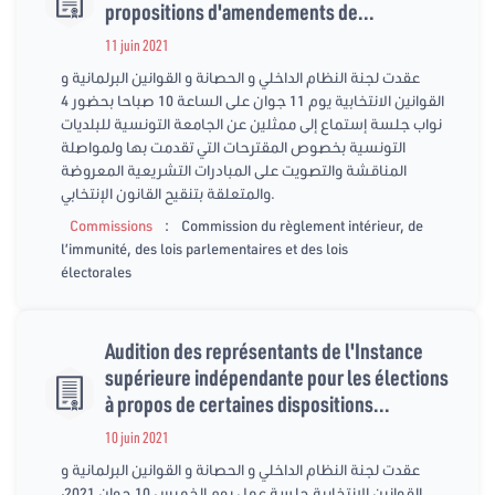
propositions d'amendements de...
11 juin 2021
عقدت لجنة النظام الداخلي و الحصانة و القوانين البرلمانية و
القوانين الانتخابية يوم 11 جوان على الساعة 10 صباحا بحضور 4
نواب جلسة إستماع إلى ممثلين عن الجامعة التونسية للبلديات
التونسية بخصوص المقترحات التي تقدمت بها ولمواصلة
المناقشة والتصويت على المبادرات التشريعية المعروضة
والمتعلقة بتنقيح القانون الإنتخابي.
:
Commissions
Commission du règlement intérieur, de
l’immunité, des lois parlementaires et des lois
électorales
Audition des représentants de l'Instance
supérieure indépendante pour les élections
à propos de certaines dispositions...
10 juin 2021
عقدت لجنة النظام الداخلي و الحصانة و القوانين البرلمانية و
القوانين الانتخابية جلسة عمل يوم الخميس 10 جوان 2021،