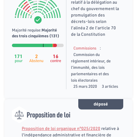
relatif à la délégation au
chef du gouvernement la
promulgation des
décrets-lois selon
l'alinéa 2 de l'article 70
Majorité requise:
Majorité
de la Constitution
des trois cinquièmes (131)
:
Commissions
Commission du
171
2
16
pour
Abstenu
contre
règlement intérieur, de
l’immunité, des lois
parlementaires et des
lois électorales
25 mars 2020
3 articles
déposé
Proposition de loi
Proposition de loi organique n°025/2020
relative à
l'indépendance administrative et financière de