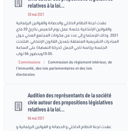
relatives à la loi...
20 mai 2021
عقدت لجنة النظام الداخلي والحصانة والقوانين البرلمانية
والقوانين الإنتخابية جلسة عمل يوم الخميس بتاريخ 20 ماي
2021. وذلك للإستماع إلى عدد من مكونات المجتمع المدني حول
المبادرات التشريعية المتعلقة بتعديل القانون الإنتخابي. افتتحت
الجلسة برئاسة ناجي الجمل (حركة النهضة) على الساعة
10:05وبحضور 06 نواب.
:
Commissions
Commission du règlement intérieur, de
l’immunité, des lois parlementaires et des lois
électorales
Audition des représentants de la société
civie autour des propositions législatives
relatives à la loi...
06 mai 2021
عقدت لجنة النظام الداخلي و الحصانة و القوانين البرلمانية و