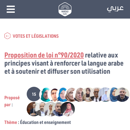
VOTES ET LÉGISLATIONS
Proposition de loi n°90/2020
relative aux
principes visant à renforcer la langue arabe
et à soutenir et diffuser son utilisation
15
Proposé
par
:
Thème
: Éducation et enseignement