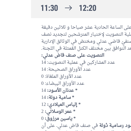
11:30
12:20
على الساعة الحادية عشر صباحا و ثلاثين دقيقة
(11:30). وع في عملية التصويت لإختيار المترشحين لتجديد نصف
نفيِْ قاضي عدلي ومختصّ في الوثائق الإدارية
د التوافق بين مختلف الكتل المُمثلة في اللجنة
التصويت على صنف قاض عدلي:
عدد المشاركين في عملية التصويت: 14
عدد الأوراق الصحيحة: 14
عدد الأوراق الملغاة: 0
عدد الأوراق البيضاء: 0
14
* عدنان الأسود:
14
* سامية دولة:
12
* إلياس الميلادي:
2
* عمر الوسلاتي:
0
* ياسين مرزوق:
ود
و
سامية دُولة
في صنف قاض عدلي. على أن