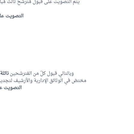
يتم التصويت على قبول مُترشح ثالث مُباش
التصويت عل:
وبالتالي قبول كلّ من المُترشحين
نائلة
مختصّ في الوثائق الإدارية والأرشيف لتجدي.
التصويت عل: