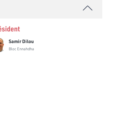
Tarek Brahmi
Bloc de la Réforme
Yamina Zoghlami
ésident
Bloc Ennahdha
Samir Dilou
Jamila Jouini
Bloc Ennahdha
Bloc Ennahdha
Lassaad Hajlaoui
Bloc Démocrate
Nejmeddine Ben Salem
Bloc Démocrate
Foued Thameur
Bloc Qalb Tounes
Faycel Tahri
Bloc de la Réforme