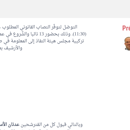
التوصّل لتوفّر النصاب القانوني المطلوب 
Pr
وذلك بحضور 13 نائبا والشُر
تركيبة مجلس هيئة النفاذ إلى المعلومة في ص
والأرشيف بع.
وبالتالي قبول كل من المُترشحين
عدنان الأس