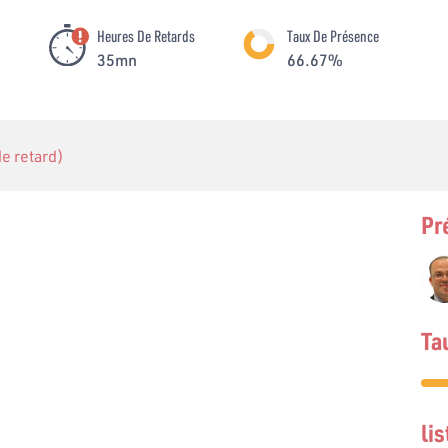
Heures De Retards
Taux De Présence
35mn
66.67%
 de retard)
Pr
Ta
li