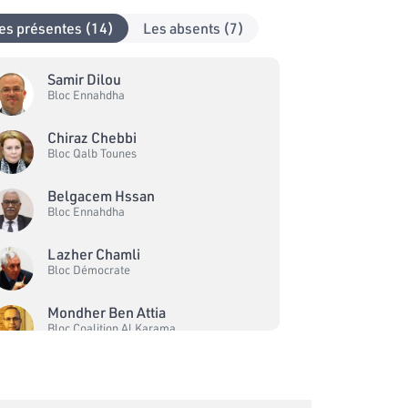
es présentes (14)
Les absents (7)
Samir Dilou
Bloc Ennahdha
Chiraz Chebbi
Bloc Qalb Tounes
Belgacem Hssan
Bloc Ennahdha
Lazher Chamli
Bloc Démocrate
Mondher Ben Attia
Bloc Coalition Al Karama
Ahmed Ben Ayed
Bloc Coalition Al Karama