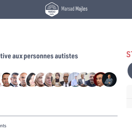
Marsad
Majles
S
tive aux personnes autistes
nts