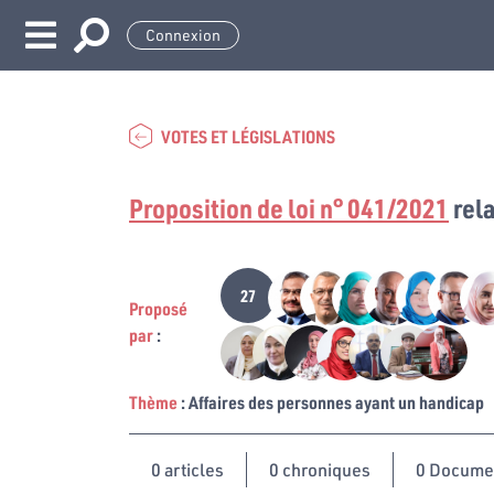
Connexion
VOTES ET LÉGISLATIONS
Proposition de loi n° 041/2021
rela
27
Proposé
par
:
Thème
: Affaires des personnes ayant un handicap
0
articles
0 chroniques
0 Docume