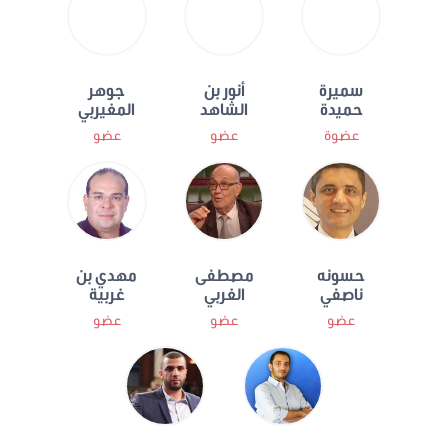
سميرة
أنور بن
جوهر
حميدة
الشاهد
المغيربي
عضوة
عضو
عضو
حسونه
مصطفى
مهدي بن
ناصفي
الغربي
غربية
عضو
عضو
عضو