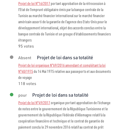
Projet de loi N°16/2017
portant approbation de la rétrocession à
l'Etat de l'emprunt obligataire émis par la banque centrale de la
Tunisie au marché financier international sur le marché financier
américain assorti de la garantie de l’agence des Etats-Unis pour le
développement international, objet des accords conclus entre la
banque centrale de Tunisie et un groupe d’établissements financiers
étrangers
95 votes
Projet de loi dans sa totalité
Absent
Projet de loi organique N°69/2016 amendant et complétant la loi
N°40/1975
du 14 Mai 1975 relative aux passeports et aux documents
de voyage
118 votes
Projet de loi dans sa totalité
pour
Projet de loi N°49/2017
organique portant approbation de l’échange
de notes entre le gouvernement de la République Tunisienne et le
gouvernement de la République Fédérale d’Allemagne relatif à la
coopération financière et technique et le contrat de garantie de
paiement conclu le 29 novembre 2016 relatif au contrat de prêt