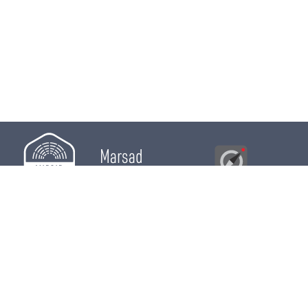
Marsad
Al Bawsala
© 2026
Majles
RÔLE LÉGISLATIF
RÔLE DE CONTRÔLE
RÔLE ÉLECTIF
CHRONIQUES
CALENDRIER
ACTUALITÉS
DÉPUTÉS
WIKI MAJLES
OPEN DATA