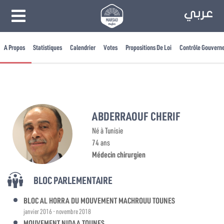
A Propos
Statistiques
Calendrier
Votes
Propositions De Loi
Contrôle Gouvern
ABDERRAOUF CHERIF
Né à Tunisie
74 ans
Médecin chirurgien
BLOC PARLEMENTAIRE
BLOC AL HORRA DU MOUVEMENT MACHROUU TOUNES
janvier 2016 - novembre 2018
MOUVEMENT NIDAA TOUNES