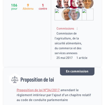
106
9
1
pour
Abstenu
contre
:
Commissions
Commission de
l’agriculture, de la
sécurité alimentaire,
du commerce et des
services annexes
25 mai 2017
1 article
En commission
Proposition de loi
Proposition de loi N°34/2017
amendant le
règlement intérieur par l'ajout d'un chapitre relatif
au code de conduite parlementaire