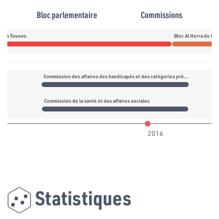
Bloc parlementaire
Commissions
daa Tounes
Bloc Al Horra du M
Commission des affaires des handicapés et des catégories précaires
Commission de la santé et des affaires sociales
2016
Statistiques