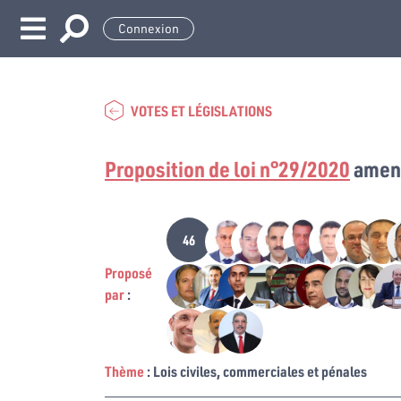
Connexion
VOTES ET LÉGISLATIONS
Proposition de loi n°29/2020
amend
46
Proposé
par
:
Thème
: Lois civiles, commerciales et pénales