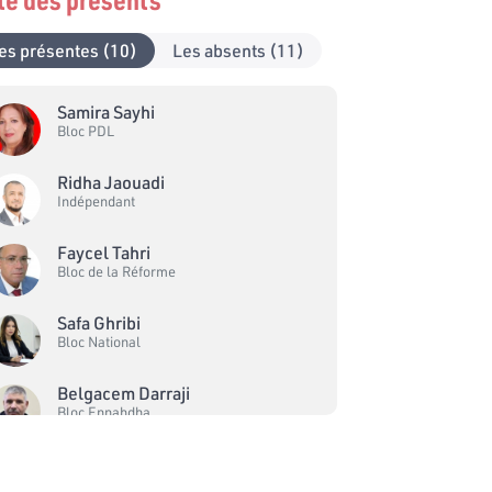
es présentes (10)
Les absents (11)
Samira Sayhi
Bloc PDL
Ridha Jaouadi
Indépendant
Faycel Tahri
Bloc de la Réforme
Safa Ghribi
Bloc National
Belgacem Darraji
Bloc Ennahdha
Mahbouba Ben Dhifallah
Bloc Ennahdha