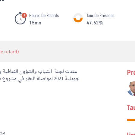
Heures De Retards
Taux De Présence
15mn
47.62%
 de retard)
Pr
Ta
مشر
li