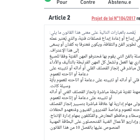
Pour
Contre
Abstenu.e
Article
2
Projet de loi N°104/2017
re
يُقصد بالعبارات التالية على معنى هذا القانون ما يلي:
 إبداع أو إعادة إبداع مُصنّفات فنيّة، والذي يُعتبر عمله
 تطوير الفنّ والثقافة، ويكون مُعترفا به كفنان أو يسعى
إلى هذا الإعتراف.
 بالفنّ التي يقوم بها مُحترفو المهن الفنيّة وفقا للصيغ
 بها العمل وتشمل كل المهن المُرتبطة بالتأليف والأداء
ل مباشر في إنجاز المُصنّف الفنّي أو أدائه أو تثبيته على
دعامة أو اتاحته للعموم.
 أو أدائه أو تثبيته على دعامة أو اتاحته للعموم بأيّة
وسيلة كانت.
قنيّة مُرتبطة مباشرة بإنجاز المُصنّف الفني أو أدائه
أو تثبيته على دعامة أو إتاحته للعموم.
هام إدارية لها علاقة مُباشرة بتسيير إنجاز المُصنّف
تاحته للعموم وخاصة المُديرون الفنيون ومُتعهدو الحفلات
وسطاء وحافظو المعارض والمُكلفون بمهام إدارة الإنتاج.
 وإداريو الأعمال الفنية المُتحصلون على البطاقة المهنية
المنصوص عليها بالفصل 10 من هذا القانون.