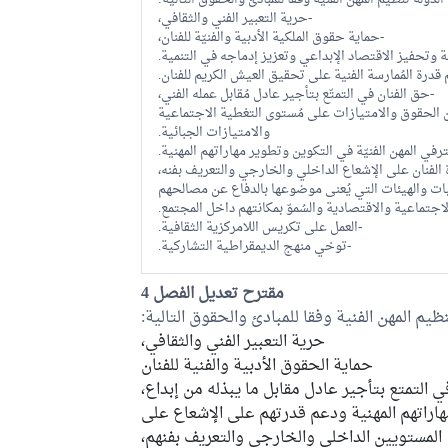
الدولة تنظيم المهن الفنية وفقا للمبادئ والحقوق التالية:
-حرية التعبير الفني والثقافي،
-حماية حقوق الملكية الأدبية والفنيّة للفنان،
 وتحفيز الاقتصاد الإبداعي وتعزيز إدماجه في التنمية.
قدرة المُمارسة الفنية على تحقيق العيش الكريم للفنان.
-حق الفنان في التمتّع بتأجير عادل مُقابل عمله الفني،
ن الحقوق والامتيازات على مُستوى التغطية الاجتماعية
والامتيازات الجبائية.
في المهن الفنيّة في التكوين وتطوير مهاراتهم المهنية.
 الفنان على الإشعاع الداخلي والخارجي والتعريف بفنه،
بات والهيئات التي يُعنى موضوعها بالدفاع عن مصالحهم
لاجتماعية والاقتصادية والسُموّ بمكانتهم داخل المجتمع.
-العمل على تكريس اللامركزية الثقافية.
-توخي منهج الديمقراطية التشاركية.
مقترح تعديل الفصل 4
ظيم المهن الفنية وفقا للمبادئ والحقوق التالية:
حرية التعبير الفني والثقافي،
حماية الحقوق الأدبية والفنية للفنان
ي التمتع بتأجير عادل مقابل ما يبذله من إبداع،
اراتهم المهنية ودعم قدرتهم على الإشعاع على
المستويين الداخلي والخارجي والتعريف بفنهم،