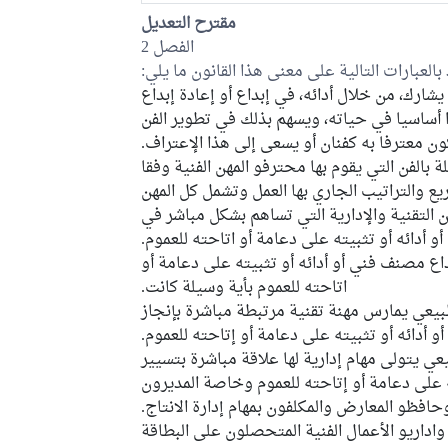
مقترح التعديل
الفصل 2
العبارات التالية على معنى هذا القانون ما يلي:
ك، من خلال أدائه، في إبداع أو إعادة إبداع
 أساسيا في حياته، ويسهم بذلك في تطوير الفن
ون معترفا به كفنان أو يسعى إلى هذا الإعتراف.
الفن التي يقوم بها محترفو المهن الفنية وفقا
ع والتراتيب الجاري بها العمل وتشمل كل المهن
هن التقنية والإدارية التي تساهم بشكل مباشر في
و أدائه أو تثبيته على دعامة أو اتاحته للعموم.
 مصنف فني أو أدائه أو تثبيته على دعامة أو
اتاحته للعموم بأية وسيلة كانت.
ي يمارس مهنة تقنية مرتبطة مباشرة بإنجاز
و أدائه أو تثبيته على دعامة أو إتاحته للعموم.
يتولى مهام إدارية لها علاقة مباشرة بتسيير
ته على دعامة أو إتاحته للعموم وخاصة المديرون
افظو المعارض والمكلفون بمهام إدارة الانتاج.
واداريو الأعمال الفنية المتحصلون على البطاقة