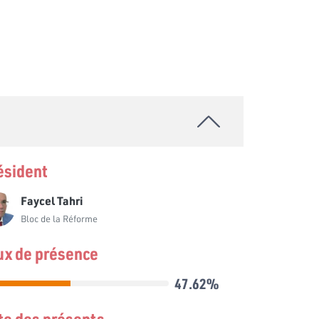
ésident
Faycel Tahri
Bloc de la Réforme
ux de présence
47.62%
ste des présents