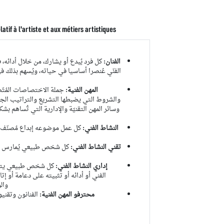
latif à l'artiste et aux métiers artistiques
الفنان:
كل فرد يُبدع أو يشارك، من خلال أدائه، في
الفنّي عُنصرا أساسيا في حياته، ويُسهم بذلك في
المهن الفنية:
جملة الاختصاصات المُتّصلة
والشروط التي يضبطها التشريع والتراتيب الجاري
وسائر المهن التقنيّة والإدارية التي تُساهم بشك
النشاط الفني:
كل عمل موضوعه إبداع مُصنّف فنّي
تقني النشاط الفني:
كل شخص طبيعي يُمارس مهنة ت
إداري النشاط الفني:
كل شخص طبيعي يتولى م
الفني أو أدائه أو تثبيته على دعامة أو إ
وال
محترفو المهن الفنية:
الفنانون وتقنيو