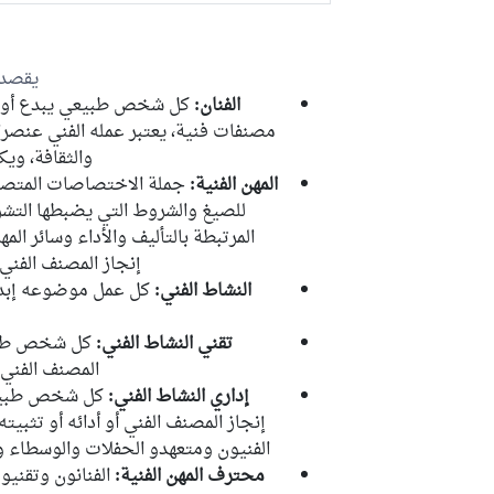
يقصد ب
الفنان:
كل شخص طبيعي يبدع أو يشار
مصنفات فنية، يعتبر عمله الفني عنصرا
والثقافة، ويك
المهن الفنية:
جملة الاختصاصات المتصلة ب
للصيغ والشروط التي يضبطها التشري
المرتبطة بالتأليف والأداء وسائر الم
إنجاز المصنف الفني أ
النشاط الفني:
كل عمل موضوعه إبداع
تقني النشاط الفني:
كل شخص طبيع
المصنف الفني أ
إداري النشاط الفني:
كل شخص طبيعي 
إنجاز المصنف الفني أو أدائه أو تثبي
الفنيون ومتعهدو الحفلات والوسطاء وح
محترف المهن الفنية:
الفنانون وتقنيو 