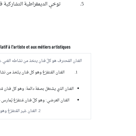
توخي الديمقراطية التشاركية 
latif à l'artiste et aux métiers artistiques
الفنان المُحترف هو كلّ فنان يتخذ من نشاطه الفني 
الفنان المُتفرّغ وهو كل فنان يتّخذ من ن
الفنان الذي يشتغل بصفة دائمة: وهو كل فنان مُ
الفنان العرضي: وهو كلّ فنان مُتفرّغ يُمارس
2. الفنان غير المُتفرّغ وهو كلّ فنان مُمتهن لمهنة أخرى يُمارس نشاطه الفنّي بمُقابل.