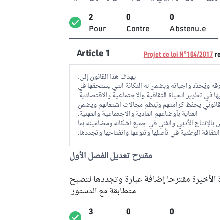
2
0
0
Pour
Contre
Abstenu.e
Article
1
Projet de loi N°104/2017
re
يهدف هذا القانون إلى:
وقه ويُحدّد واجباته ويضمن له المكانة التي يستحقها في
 بها في تطوير الحياة الثقافية والاجتماعية والاقتصادية.
ضع قانوني يحفظ كرامتهم ويُنظم مجالات اشتغالهم ويضمن
العناية بأوضاعهم المادية والاجتماعية والمهنية.
ض بالإنتاج الأدبي والفني في جميع أشكاله ومضامينه بما
لثقافة الوطنية في تأصلها وتنوعها وانفتاحها وتجددها.
مقترح تعديل الفصل الأول
الأخيرة مقترحا إضافة عبارة وتجددها لتصبح
متطابقة مع الدستور
3
0
0