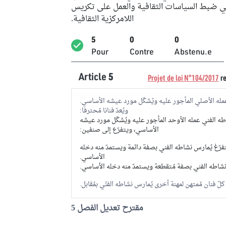
في ضبط السياسات الثقافية والعمل على تكريس
اللامركزية الثقافية.
5
0
0
Pour
Contre
Abstenu.e
Article
5
Projet de loi N°104/2017
re
عمله الأصلي المأجور عليه ويُشكّل مورد عيشه الأساسي.
ويُعدّ فنانا مُحترفا:
شاطه الفني عمله الأوحد المأجور عليه ويُشكّل مورد عيشه
الأساسي، ويتفرّع إلى صنفين:
تفرّغ يُمارس نشاطه الفني بصفة دائمة ويستمدّ منه دخله
الأساسي.
 نشاطه الفني بصفة مُتقطعة ويستمدّ منه دخله الأساسي.
مقترح تعديل الفصل 5