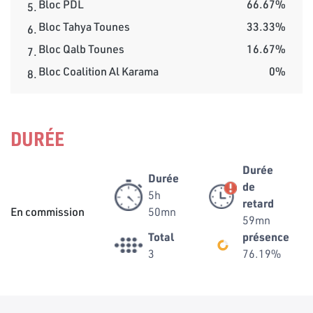
Bloc PDL
66.67%
5.
Bloc Tahya Tounes
33.33%
6.
Bloc Qalb Tounes
16.67%
7.
Bloc Coalition Al Karama
0%
8.
DURÉE
Durée
Durée
de
5h
retard
En commission
50mn
59mn
Total
présence
3
76.19%