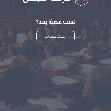
لست عضوًا بعد?
إنشاء حساب