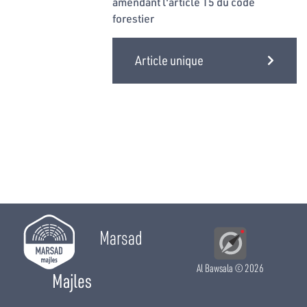
amendant l'article 15 du code
forestier
Article unique
Marsad
Al Bawsala
© 2026
Majles