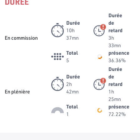
DURÉE
Durée
Durée
de
10h
retard
En commission
37mn
3h
33mn
Total
présence
5
36.36%
Durée
Durée
de
2h
retard
En plénière
42mn
1h
25mn
Total
présence
1
72.22%