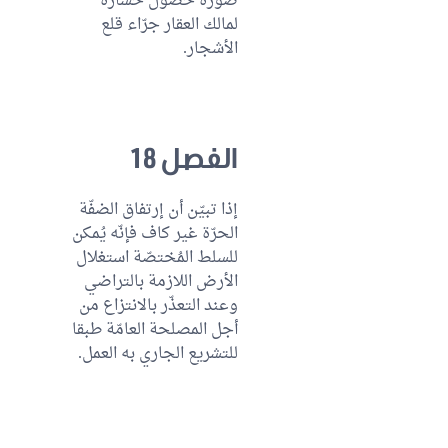
صورة حُصول خسارة
لمالك العقار جرّاء قلع
الأشجار.
الفصل 18
إذا تبيّن أن إرتفاق الضفّة
الحرّة غير كاف فإنّه يُمكن
للسلط المُختصّة استغلال
الأرض اللازمة بالتراضي
وعند التعذّر بالانتزاع من
أجل المصلحة العامّة طبقا
للتشريع الجاري به العمل.