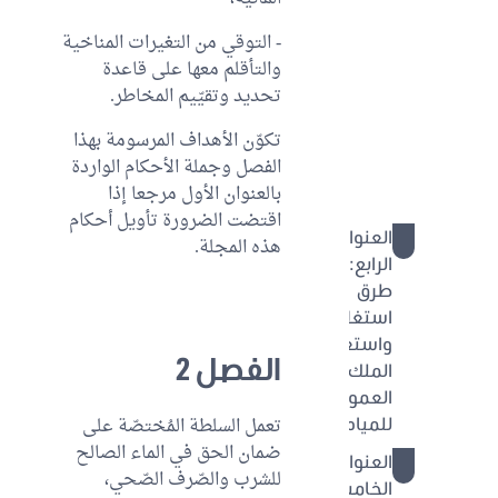
الباب الثاني:
- التوقي من التغيرات المناخية
الإستراتجيات
والتأقلم معها على قاعدة
والمخططات
تحديد وتقيّيم المخاطر.
الباب الثالث:
تكوّن الأهداف المرسومة بهذا
البيانات
الفصل وجملة الأحكام الواردة
والأنظمة
بالعنوان الأول مرجعا إذا
المعلوماتية
اقتضت الضرورة تأويل أحكام
العنوان
45 - 55
هذه المجلة.
الرابع: في
طرق
استغلال
واستعمال
الفصل 2
الملك
العمومي
تعمل السلطة المُختصّة على
للمياه
ضمان الحق في الماء الصالح
العنوان
56 - 75
للشرب والصّرف الصّحي،
الخامس: