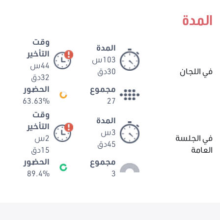
المدة
وقت
المدة
التأخير
103س
44س
في اللجان
30دق
32دق
مجموع
الحضور
63.63%
27
وقت
المدة
التأخير
3س
في الجلسة
2س
45دق
العامة
15دق
مجموع
الحضور
89.4%
3