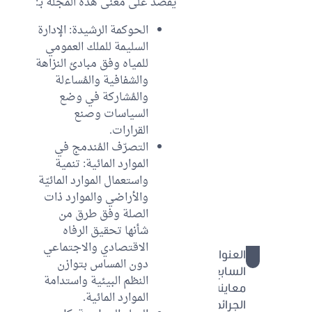
يُقصد على معنى هذه المجلة بـ:
الباب
الحوكمة الرشيدة: الإدارة
الثاني:
السليمة للملك العمومي
التوقي من
للمياه وفق مبادئ النزاهة
الفيضانات
والشفافية والمُساءلة
ومجابهتها
والمُشاركة في وضع
الباب
السياسات وصنع
الثالث:
القرارات.
إدارة
التصرّف المُندمج في
ومُجابهة
الموارد المائية: تنمية
الجفاف
واستعمال الموارد المائيّة
ومحدودية
والأراضي والموارد ذات
الموارد
الصلة وفق طرق من
المائية
شأنها تحقيق الرفاه
الاقتصادي والاجتماعي
العنوان
96 - 113
دون المساس بتوازن
السابع:
النظم البيئية واستدامة
معاينة
الموارد المائية.
الجرائم