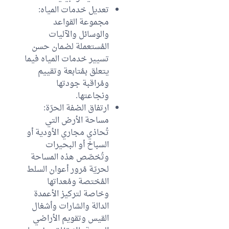
تعديل خدمات المياه:
مجموعة القواعد
والوسائل والآليات
المُستعملة لضمان حسن
تسيير خدمات المياه فيما
يتعلق بمُتابعة وتقييم
ومُراقبة جودتها
ونجاعتها.
ارتفاق الضفة الحرّة:
مساحة الأرض التي
تُحاذي مجاري الأودية أو
السباخ أو البحيرات
وتُخصّص هذه المساحة
لحريّة مُرور أعوان السلط
المُختصة ومُعداتها
وخاصة لتركيز الأعمدة
الدالة والشارات وأشغال
القيس وتقويم الأراضي