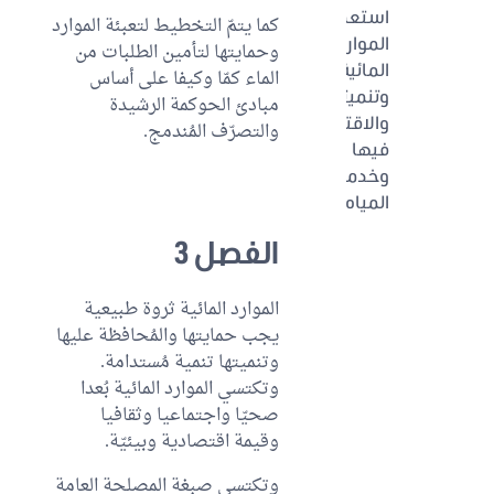
استعمالات
كما يتمّ التخطيط لتعبئة الموارد
الموارد
وحمايتها لتأمين الطلبات من
المائية
الماء كمّا وكيفا على أساس
وتنميتها
مبادئ الحوكمة الرشيدة
والاقتصاد
والتصرّف المُندمج.
فيها
وخدمات
المياه
الباب
الفصل 3
الأوّل:
خدمات
الموارد المائية ثروة طبيعية
المياه
يجب حمايتها والمُحافظة عليها
القسم
وتنميتها تنمية مُستدامة.
الأول:
وتكتسي الموارد المائية بُعدا
مياه
صحيّا واجتماعيا وثقافيا
الشرب
وقيمة اقتصادية وبيئيّة.
القسم
وتكتسي صبغة المصلحة العامة
الثاني: