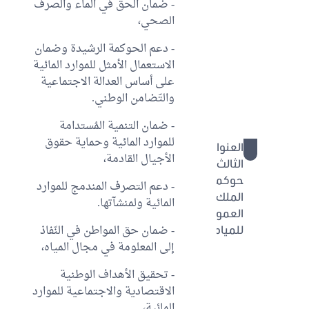
- ضمان الحق في الماء والصرف
الباب
الصحي،
الثاني:
حماية
- دعم الحوكمة الرشيدة وضمان
الملك
الاستعمال الأمثل للموارد المائية
العمومي
على أساس العدالة الاجتماعية
للمياه
والتّضامن الوطني.
والحفاظ
عليه
- ضمان التنمية المُستدامة
للموارد المائية وحماية حقوق
العنوان
26 - 44
الأجيال القادمة،
الثالث:
حوكمة
- دعم التصرف المندمج للموارد
الملك
المائية ولمنشآتها.
العمومي
- ضمان حق المواطن في النّفاذ
للمياه
إلى المعلومة في مجال المياه،
الباب الأول:
الإطار
- تحقيق الأهداف الوطنية
المؤسساتي
الاقتصادية والاجتماعية للموارد
والهيكلي
المائية،