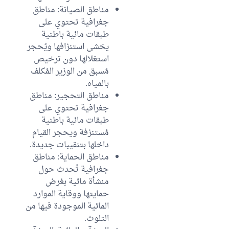
مناطق الصيانة: مناطق
جغرافية تحتوي على
طبقات مائية باطنية
يخشى استنزافها ويُحجر
استغلالها دون ترخيص
مُسبق من الوزير المُكلف
بالمياه.
مناطق التحجير: مناطق
جغرافية تحتوي على
طبقات مائية باطنية
مُستنزفة ويحجر القيام
داخلها بتنقيبات جديدة.
مناطق الحماية: مناطق
جغرافية تُحدث حول
منشأة مائية بغرض
حمايتها ووقاية الموارد
المائية الموجودة فيها من
التلوث.