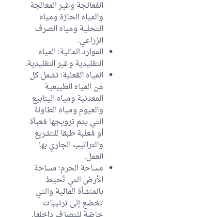
المُعالجة وغير المعالجة
والمياه الحارّة ومياه
التحلية ومياه الصرف
الزراعي.
الموارد المائية: المياه
التقليدية وغير التقليدية.
المياه المٌعلبة: تشمل كل
من المياه الطبيعية
المعدنية ومياه الينابيع
والعيوم ومياه الطاولة
التي يتم ترويجها مُعبأة
أو مُعلبة طبقا للتشريع
والتراتيب الجاري بها
العمل.
مساحة الحرم: مساحة
الأرض التي تُحيط
بالمنشأة المائية والتي
تخضع إلى ترتيبات
خاصّة للتصرّف داخلها.