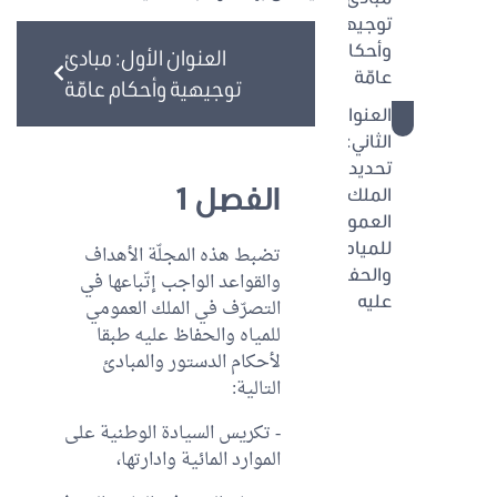
توجيهية
وأحكام
العنوان الأول: مبادئ
عامّة
توجيهية وأحكام عامّة
العنوان
7 - 25
الثاني:
تحديد
الفصل 1
الملك
العمومي
للمياه
تضبط هذه المجلّة الأهداف
والحفاظ
والقواعد الواجب إتّباعها في
عليه
التصرّف في الملك العمومي
للمياه والحفاظ عليه طبقا
الباب
لأحكام الدستور والمبادئ
الأول:
التالية:
تحديد
الملك
- تكريس السيادة الوطنية على
العمومي
الموارد المائية وادارتها،
للمياه