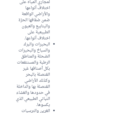
لمجاري المياه على
اختلاف أنواعها
والأراضي الواقعة
ضمن ضفافها الحرّة
والينابيع والعيون
الطبيعية على
اختلاف أنواعها.
البحيرات والبرك
والسباخ والبحيرات
الضحلة والمناطق
الرطبة والمستنقعات
بكل أصنافها غير
المُتصلة بالبحر
وكذلك الأراضي
المُتصلة بها والداخلة
في حدودها والغشاء
النباتي الطبيعي الذي
يكسوها.
الغرين والترسبات