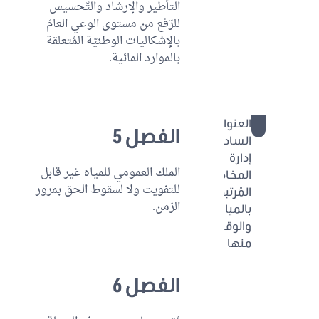
التأطير والإرشاد والتّحسيس
الثاني:
للرّفع من مستوى الوعي العامّ
تنمية
بالإشكاليات الوطنيّة المُتعلقة
الموارد
بالموارد المائية.
المائية
والاقتصاد
فيها
العنوان
76 - 95
الفصل 5
السادس:
إدارة
الملك العمومي للمياه غير قابل
المخاطر
للتفويت ولا لسقوط الحق بمرور
المُرتبطة
الزمن.
بالمياه
والوقاية
منها
الباب
الفصل 6
الأوّل:
مكافحة
التلوّث