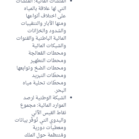
المنشآت المائية: المنشآت
التي لها علاقة بالمياه
على اختلاف أنواعها
ومنها الآبار والتنقيبات
والسُدود والخزانات
المائية الباطنية والقنوات
والشبكات المائية
ومحطات المُعالجة
ومحطات التطهير
ومحطات الضخ وتوابعها
ومحطّات التبريد
ومحطّات تحلية مياه
البحر.
الشبكة الوطنية لرصد
الموارد المائية: مجموع
نقاط القيس الآلي
واليدوي التي تُوفّر بيانات
ومعطيات دورية
ومُنتظمة حول الملك