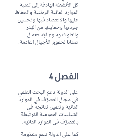
كل الأنشطة الهادفة إلى تنمية
المياه
الموارد المائية الوطنية والحفاظ
المُخصّصة
عليها والاقتصاد فيها وتحسين
للأغراض
جودتها وحمايتها من الهدر
الفلاحية
والتلوث وسوء الإستعمال
القسم الثالث:
ضمانا لحقوق الأجيال القادمة.
المياه
المُخصّصة
للأغراض
الصناعية
الفصل 4
وإنتاج الطاقة
والاستعمالات
الأخرى
على الدولة دعم البحث العلمي
في مجال التصرّف في الموارد
القسم
المائيّة وتثمين نتائجه في
الرابع:
السّياسات العمومية المُرتبطة
خدمات
بالتصرّف في الموارد المائيّة.
التطهير
كما على الدولة دعم منظومة
الباب