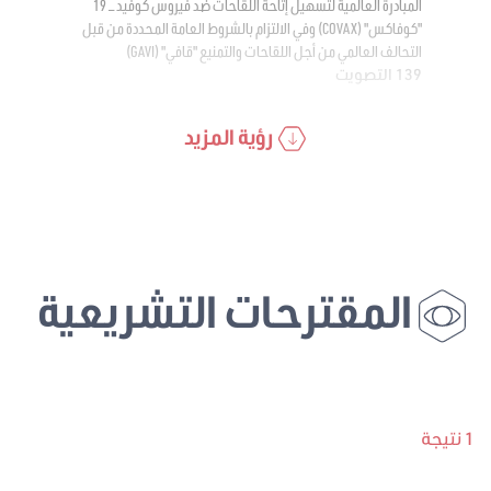
المبادرة العالمية لتسهيل إتاحة اللقاحات ضد فيروس كوفيد – 19
"كوفاكس" (COVAX) وفي الالتزام بالشروط العامة المحددة من قبل
التحالف العالمي من أجل اللقاحات والتمنيع "قافي" (GAVI)
139 التصويت
رؤية المزيد
المقترحات التشريعية
1 نتيجة