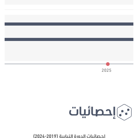
6
2025
إحصائيات
إحصائيات الدورة النيابية (2019-2024)