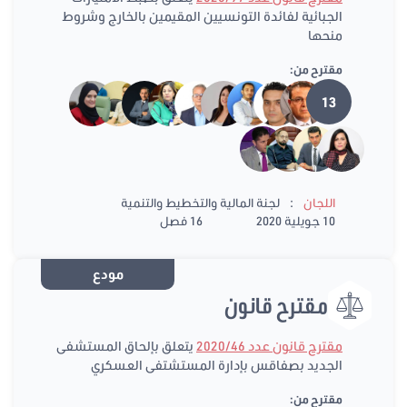
الجبائية لفائدة التونسيين المقيمين بالخارج وشروط
منحها
مقترح من:
13
:
اللجان
لجنة المالية والتخطيط والتنمية
10 جويلية 2020
16 فصل
مودع
مقترح قانون
مقترح قانون عدد 2020/46
يتعلق بإلحاق المستشفى
الجديد بصفاقس بإدارة المستشتفى العسكري
مقترح من: