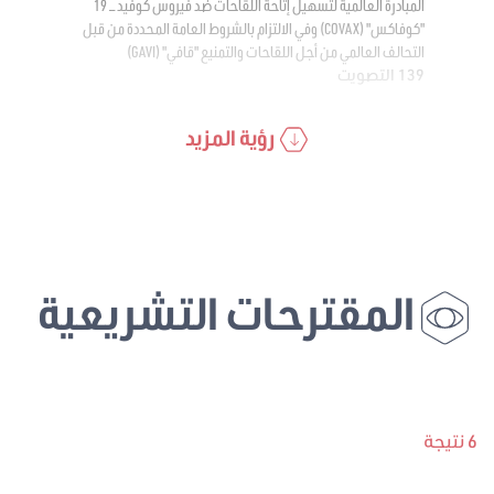
المبادرة العالمية لتسهيل إتاحة اللقاحات ضد فيروس كوفيد – 19
"كوفاكس" (COVAX) وفي الالتزام بالشروط العامة المحددة من قبل
التحالف العالمي من أجل اللقاحات والتمنيع "قافي" (GAVI)
139 التصويت
رؤية المزيد
المقترحات التشريعية
6 نتيجة