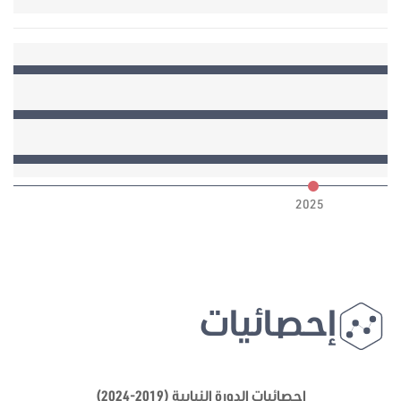
6
2025
إحصائيات
إحصائيات الدورة النيابية (2019-2024)