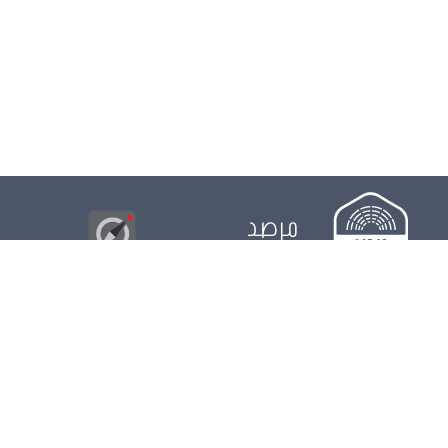
مرصد
البوصلة
© 2026
مجلس
الدور التشريعي
الدور الرقابي
الدور الانتخابي
نشريات
الرزنامة
مستجدات
النواب
ويكي مجلس
البيانات المفتوحة